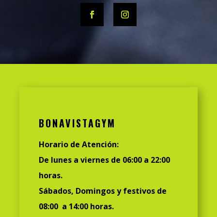
BONAVISTAGYM
Horario de Atención:
De lunes a viernes de 06:00 a 22:00
horas.
Sábados, Domingos y festivos de
08:00 a 14:00 horas.